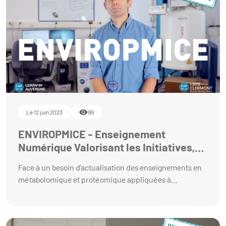
vulgarisation scientifique : création d’une grille de
notation critériée. Ce projet a fait l'objet de 2 stages au
printemps 2021 pour la production de ressources de
formation sur du tournage avec téléphone mobile et
post-production à destination d'étudiants et la
constitution de guides de bonnes pratiques pour la
création de courts-métrages de vulgarisation
scientifique.
Le 12 juin 2023
99
ENVIROPMICE - Enseignement
Numérique Valorisant les Initiatives,
Ressources et Outils en Protéomique
Face à un besoin d’actualisation des enseignements en
et Métabolomique Incluant des
métabolomique et protéomique appliquées à
Concepts Environnementaux
l’environnement, l’équipe projet souhaite mettre en
place des ressources numériques à la disposition des
étudiant.e.s. Ces ressources auront pour objectif de leur