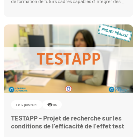
de formation de futurs cadres capables d’intégrer des
connaissances pluridisciplinaires pour répondre aux
enjeux de l’élevage suite à ses évolutions et aux
nombreuses critiques sociétales. Ce Master s’inscrit
dans la mention Gestion des Territoires et
Développement Local. D’envergure européenne
(formation dispensée en anglais), il vise l’acquisition de
compétences éthiques et philosophiques pour un
public possédant surtout des bases techniques.
Le 17 juin 2021
115
TESTAPP - Projet de recherche sur les
conditions de l'efficacité de l'effet test